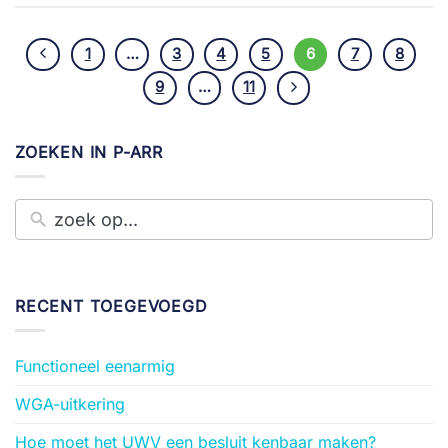
1
…
3
4
5
6
7
8
9
…
11
ZOEKEN IN P-ARR
RECENT TOEGEVOEGD
Functioneel eenarmig
WGA-uitkering
Hoe moet het UWV een besluit kenbaar maken?