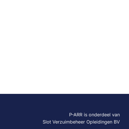
P-ARR is onderdeel van
Slot Verzuimbeheer Opleidingen BV