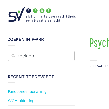
Ga
naar
inhoud
Psyc
ZOEKEN IN P-ARR
GEPLAATST 
RECENT TOEGEVOEGD
Functioneel eenarmig
WGA-uitkering