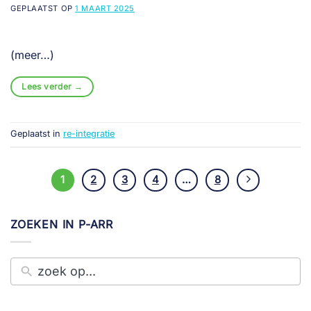
GEPLAATST OP
1 MAART 2025
(meer…)
Lees verder
→
Geplaatst in
re-integratie
1
2
3
4
…
8
ZOEKEN IN P-ARR