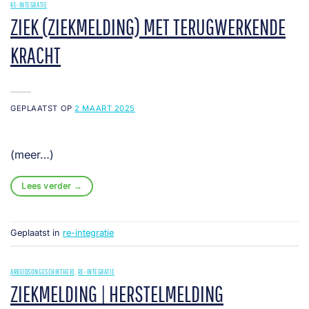
RE-INTEGRATIE
ZIEK (ZIEKMELDING) MET TERUGWERKENDE
KRACHT
GEPLAATST OP
2 MAART 2025
(meer…)
Lees verder
→
Geplaatst in
re-integratie
ARBEIDSONGESCHIKTHEID
,
RE-INTEGRATIE
ZIEKMELDING | HERSTELMELDING