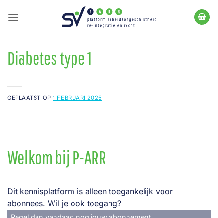
Ga
naar
inhoud
Diabetes type 1
GEPLAATST OP
1 FEBRUARI 2025
Welkom bij P-ARR
Dit kennisplatform is alleen toegankelijk voor
abonnees. Wil je ook toegang?
Regel dan vandaag nog jouw abonnement