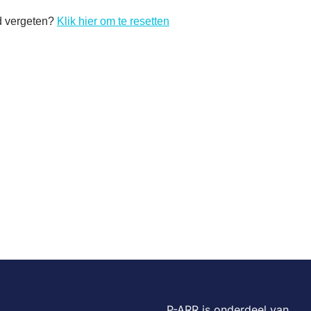
 vergeten?
Klik hier om te resetten
P-ARR is onderdeel van