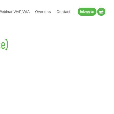
Webinar WvP/WIA
Over ons
Contact
Inloggen
se)