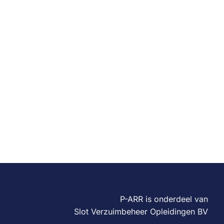
P-ARR is onderdeel van
Slot Verzuimbeheer Opleidingen BV