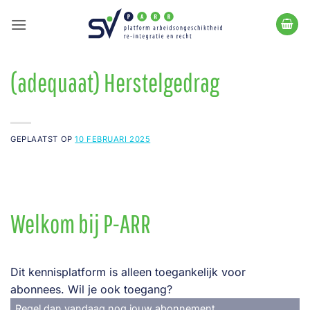
Ga
naar
inhoud
(adequaat) Herstelgedrag
GEPLAATST OP
10 FEBRUARI 2025
Welkom bij P-ARR
Dit kennisplatform is alleen toegankelijk voor
abonnees. Wil je ook toegang?
Regel dan vandaag nog jouw abonnement