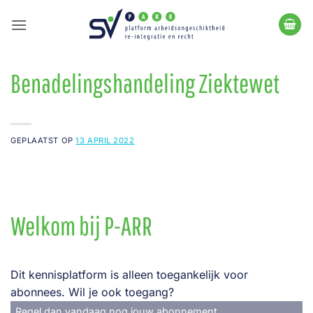
Ga
naar
inhoud
Benadelingshandeling Ziektewet
GEPLAATST OP
13 APRIL 2022
Welkom bij P-ARR
Dit kennisplatform is alleen toegankelijk voor
abonnees. Wil je ook toegang?
Regel dan vandaag nog jouw abonnement