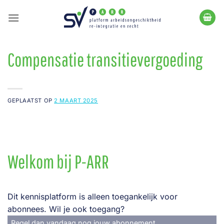
Ga
naar
inhoud
Compensatie transitievergoeding
GEPLAATST OP
2 MAART 2025
Welkom bij P-ARR
Dit kennisplatform is alleen toegankelijk voor
abonnees. Wil je ook toegang?
Regel dan vandaag nog jouw abonnement