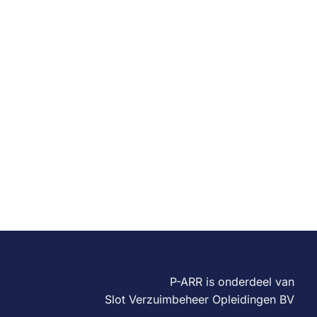
P-ARR is onderdeel van
Slot Verzuimbeheer Opleidingen BV