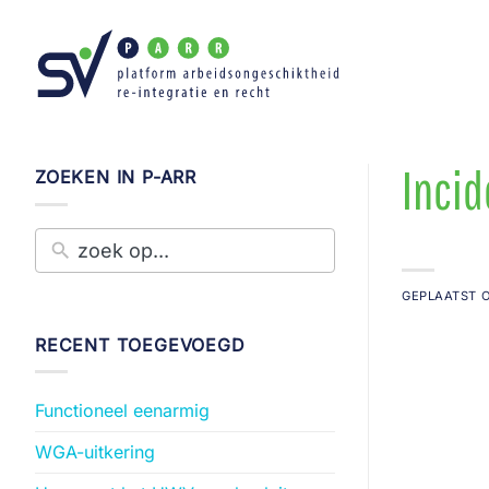
Ga
naar
inhoud
Incid
ZOEKEN IN P-ARR
GEPLAATST 
RECENT TOEGEVOEGD
Functioneel eenarmig
WGA-uitkering