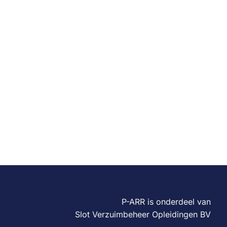
P-ARR is onderdeel van
Slot Verzuimbeheer Opleidingen BV